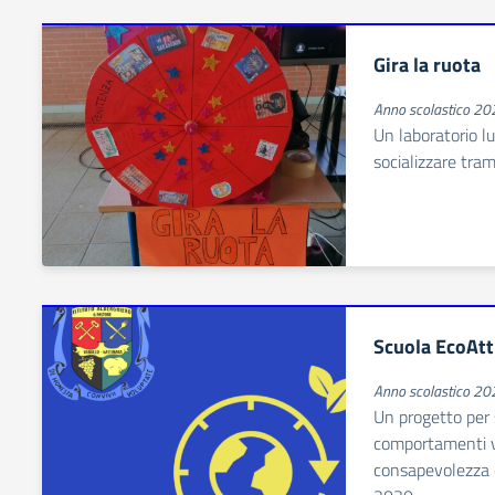
Gira la ruota
Anno scolastico 2
Un laboratorio l
socializzare trami
Scuola EcoAtt
Anno scolastico 2
Un progetto per 
comportamenti vi
consapevolezza 