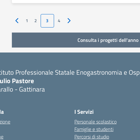
1
2
3
4
Pagina precedente
Pagina successiva
Consulta i progetti dell'anno 
tituto Professionale Statale Enogastronomia e Ospi
ulio Pastore
rallo - Gattinara
la
I Servizi
zione
Personale scolastico
Famiglie e studenti
ne
Percorsi di studio