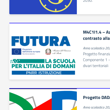
2030.
M4C1I1.4 – Az
contrasto alla
Anno scolastico 2
Progetto finanzi
Componente 1 - 
divari territoriali
Progetto DAD
Anno scolastico 2