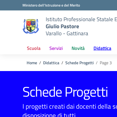
Vai ai contenuti
Vai al menu di navigazione
Vai al footer
Ministero dell'Istruzione e del Merito
Istituto Professionale Statale
Giulio Pastore
Varallo - Gattinara
Scuola
Servizi
Novità
Didattica
Home
Didattica
Schede Progetti
Page 3
Schede Progetti
I progetti creati dai docenti della 
disposizione di tutti.