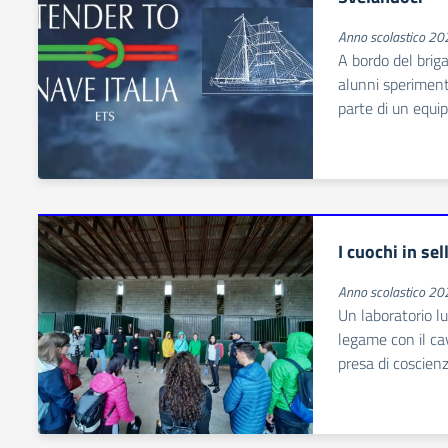
Anno scolastico 2
A bordo del briga
alunni sperimenta
parte di un equi
I cuochi in sel
Anno scolastico 2
Un laboratorio lu
legame con il cav
presa di coscienz