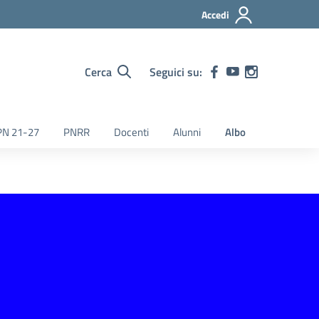
Accedi
Cerca
Seguici su:
PN 21-27
PNRR
Docenti
Alunni
Albo