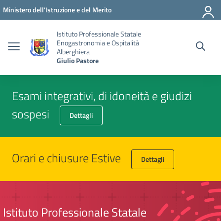
Vai ai contenuti
Vai al menu di navigazione
Vai al footer
Ministero dell'Istruzione e del Merito
Istituto Professionale Statale
Enogastronomia e Ospitalità
Alberghiera
Giulio Pastore
Esami integrativi, di idoneità e giudizi
sospesi
Dettagli
Orari e chiusure Estive
Dettagli
Istituto Professionale Statale