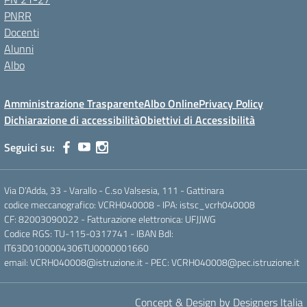
PNRR
Docenti
Alunni
Albo
Amministrazione Trasparente
Albo Online
Privacy Policy
Dichiarazione di accessibilità
Obiettivi di Accessibilità
Seguici su:
Via D’Adda, 33 - Varallo - C.so Valsesia, 111 - Gattinara
codice meccanografico: VCRH040008 - IPA: istsc_vcrh040008
CF: 82003090022 - Fatturazione elettronica: UFJJWG
Codice RGS: TU-115-0317741 - IBAN BdI:
IT63D0100004306TU0000001660
email: VCRH040008@istruzione.it - PEC: VCRH040008@pec.istruzione.it
Concept & Design by Designers Italia