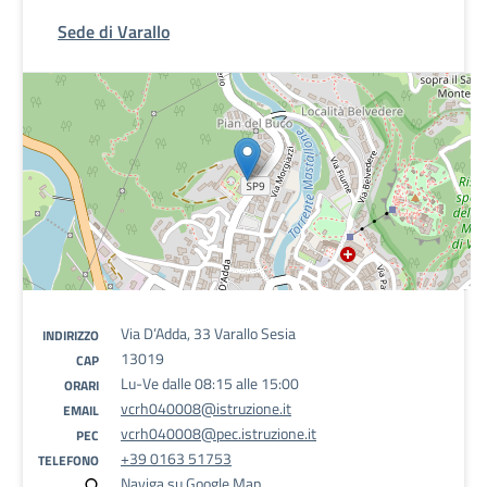
Sede di Varallo
Via D’Adda, 33 Varallo Sesia
INDIRIZZO
13019
CAP
Lu-Ve dalle 08:15 alle 15:00
ORARI
vcrh040008@istruzione.it
EMAIL
vcrh040008@pec.istruzione.it
PEC
+39 0163 51753
TELEFONO
Naviga su Google Map