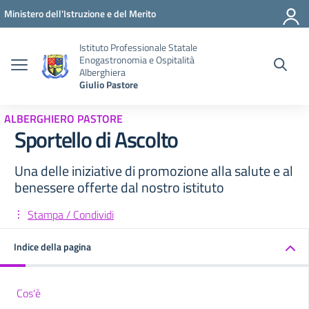
Vai ai contenuti
Vai al menu di navigazione
Vai al footer
Ministero dell'Istruzione e del Merito
Istituto Professionale Statale
Enogastronomia e Ospitalità
Alberghiera
Giulio Pastore
ALBERGHIERO PASTORE
Sportello di Ascolto
Una delle iniziative di promozione alla salute e al
benessere offerte dal nostro istituto
Stampa / Condividi
Indice della pagina
Cos'è