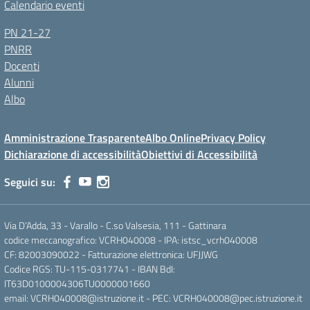
Calendario eventi
PN 21-27
PNRR
Docenti
Alunni
Albo
Amministrazione Trasparente
Albo Online
Privacy Policy
Dichiarazione di accessibilità
Obiettivi di Accessibilità
Seguici su:
Via D’Adda, 33 - Varallo - C.so Valsesia, 111 - Gattinara
codice meccanografico: VCRH040008 - IPA: istsc_vcrh040008
CF: 82003090022 - Fatturazione elettronica: UFJJWG
Codice RGS: TU-115-0317741 - IBAN BdI:
IT63D0100004306TU0000001660
email: VCRH040008@istruzione.it - PEC: VCRH040008@pec.istruzione.it