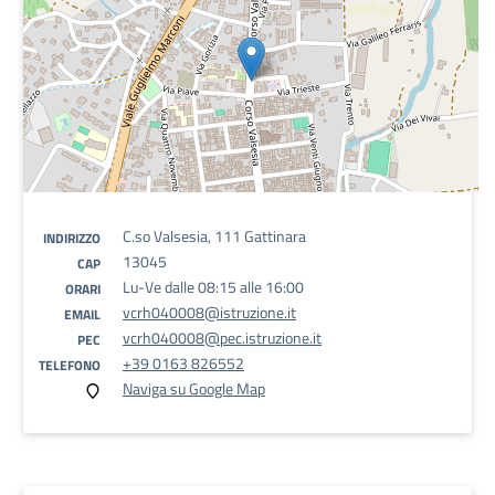
C.so Valsesia, 111 Gattinara
INDIRIZZO
13045
CAP
Lu-Ve dalle 08:15 alle 16:00
ORARI
vcrh040008@istruzione.it
EMAIL
vcrh040008@pec.istruzione.it
PEC
+39 0163 826552
TELEFONO
Naviga su Google Map