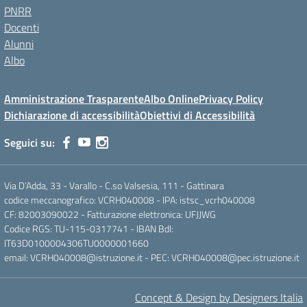
PNRR
Docenti
Alunni
Albo
Amministrazione Trasparente
Albo Online
Privacy Policy
Dichiarazione di accessibilità
Obiettivi di Accessibilità
Seguici su:
Via D’Adda, 33 - Varallo - C.so Valsesia, 111 - Gattinara
codice meccanografico: VCRH040008 - IPA: istsc_vcrh040008
CF: 82003090022 - Fatturazione elettronica: UFJJWG
Codice RGS: TU-115-0317741 - IBAN BdI:
IT63D0100004306TU0000001660
email: VCRH040008@istruzione.it - PEC: VCRH040008@pec.istruzione.it
Concept & Design by Designers Italia