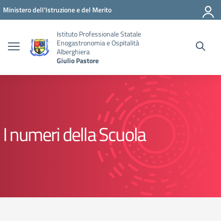
Vai ai contenuti
Vai al menu di navigazione
Vai al footer
Ministero dell'Istruzione e del Merito
Istituto Professionale Statale
Enogastronomia e Ospitalità
Alberghiera
Giulio Pastore
I numeri della Scuola