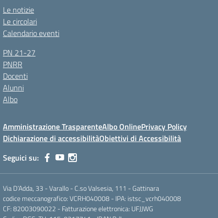
Le notizie
Le circolari
Calendario eventi
PN 21-27
PNRR
Docenti
Alunni
Albo
Amministrazione Trasparente
Albo Online
Privacy Policy
Dichiarazione di accessibilità
Obiettivi di Accessibilità
Seguici su:
Via D’Adda, 33 - Varallo - C.so Valsesia, 111 - Gattinara
codice meccanografico: VCRH040008 - IPA: istsc_vcrh040008
CF: 82003090022 - Fatturazione elettronica: UFJJWG