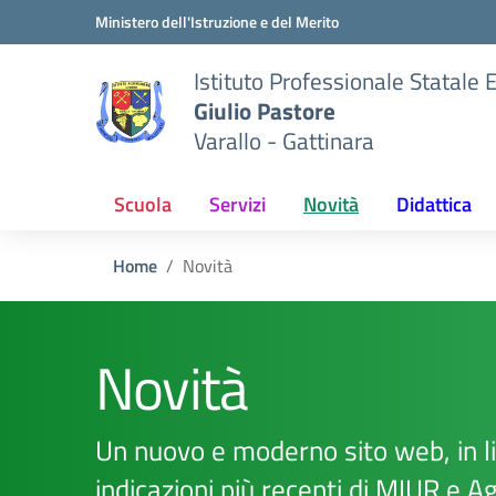
Vai ai contenuti
Vai al menu di navigazione
Vai al footer
Ministero dell'Istruzione e del Merito
Istituto Professionale Statale
Giulio Pastore
Varallo - Gattinara
Scuola
Servizi
Novità
Didattica
Home
Novità
Novità
Un nuovo e moderno sito web, in l
indicazioni più recenti di MIUR e A