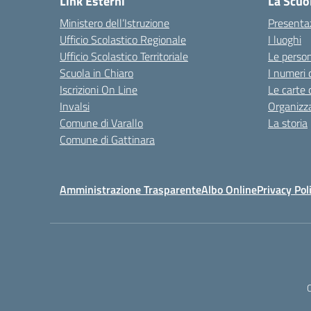
Link Esterni
La Scuo
Ministero dell’Istruzione
Presenta
Ufficio Scolastico Regionale
I luoghi
Ufficio Scolastico Territoriale
Le perso
Scuola in Chiaro
I numeri 
Iscrizioni On Line
Le carte 
Invalsi
Organizz
Comune di Varallo
La storia
Comune di Gattinara
Amministrazione Trasparente
Albo Online
Privacy Pol