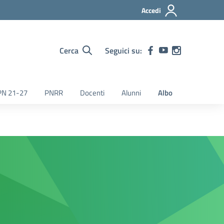
Accedi
Cerca
Seguici su:
PN 21-27
PNRR
Docenti
Alunni
Albo