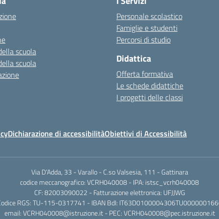
la
I Servizi
zione
Personale scolastico
Famiglie e studenti
ne
Percorsi di studio
della scuola
Didattica
della scuola
Offerta formativa
azione
Le schede didattiche
I progetti delle classi
icy
Dichiarazione di accessibilità
Obiettivi di Accessibilità
Via D’Adda, 33 - Varallo - C.so Valsesia, 111 - Gattinara
codice meccanografico: VCRH040008 - IPA: istsc_vcrh040008
CF: 82003090022 - Fatturazione elettronica: UFJJWG
Codice RGS: TU-115-0317741 - IBAN BdI: IT63D0100004306TU000000166
email: VCRH040008@istruzione.it - PEC: VCRH040008@pec.istruzione.it