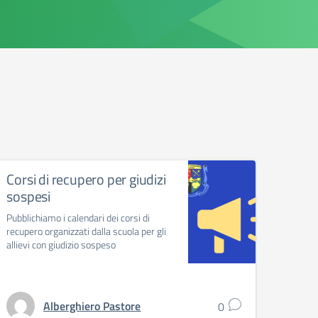
Corsi di recupero per giudizi
Esam
sospesi
Chiu
Pubblichiamo i calendari dei corsi di
In occa
recupero organizzati dalla scuola per gli
giugno 
allievi con giudizio sospeso
pubblic
Alberghiero Pastore
0