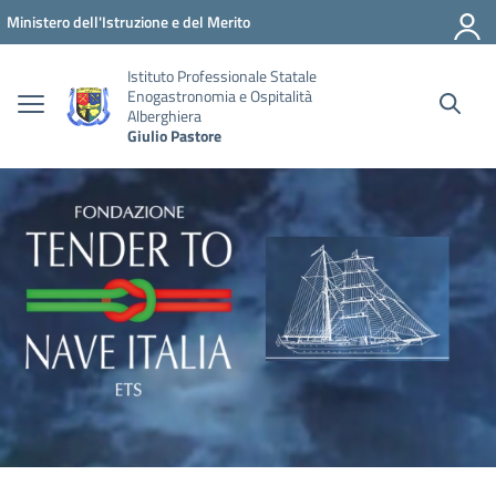
Vai ai contenuti
Vai al menu di navigazione
Vai al footer
Ministero dell'Istruzione e del Merito
Istituto Professionale Statale
Enogastronomia e Ospitalità
Alberghiera
Giulio Pastore