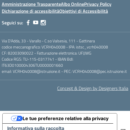
Amministrazione Trasparente
Albo Online
Privacy Policy
Dichiarazione di accessibilità
Obiettivi di Accessibilità
Seguici su:
Via D’Adda, 33 - Varallo - C.so Valsesia, 111 - Gattinara
codice meccanografico: VCRH040008 - IPA: istsc_vcrh040008
CF: 82003090022 - Fatturazione elettronica: UFJJWG
Codice RGS: TU-115-0317741 - IBAN BdI:
IT63D0100004306TU0000001660
email: VCRH040008@istruzione.it - PEC: VCRH040008@pec.istruzione.it
Concept & Design by Designers Italia
Le tue preferenze relative alla privacy
Informativa sulla raccolta