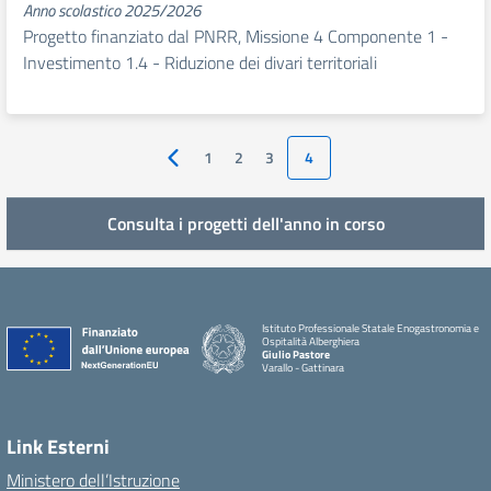
Anno scolastico 2025/2026
Progetto finanziato dal PNRR, Missione 4 Componente 1 -
Investimento 1.4 - Riduzione dei divari territoriali
1
2
3
4
Pagina precedente
Consulta i progetti dell'anno in corso
Istituto Professionale Statale Enogastronomia e
Ospitalità Alberghiera
Giulio Pastore
Varallo - Gattinara
Link Esterni
Ministero dell’Istruzione