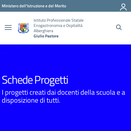
Vai ai contenuti
Vai al menu di navigazione
Vai al footer
Ministero dell'Istruzione e del Merito
Istituto Professionale Statale
Enogastronomia e Ospitalità
Alberghiera
Giulio Pastore
Schede Progetti
I progetti creati dai docenti della scuola e a
disposizione di tutti.