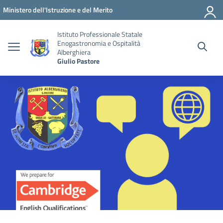
Vai ai contenuti
Vai al menu di navigazione
Vai al footer
Ministero dell'Istruzione e del Merito
Istituto Professionale Statale
Enogastronomia e Ospitalità
Alberghiera
Giulio Pastore