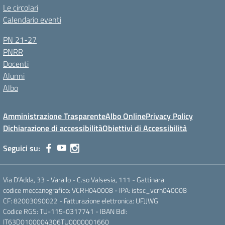
Le circolari
Calendario eventi
PN 21-27
PNRR
Docenti
Alunni
Albo
Amministrazione Trasparente
Albo Online
Privacy Policy
Dichiarazione di accessibilità
Obiettivi di Accessibilità
Seguici su:
Via D’Adda, 33 - Varallo - C.so Valsesia, 111 - Gattinara
codice meccanografico: VCRH040008 - IPA: istsc_vcrh040008
CF: 82003090022 - Fatturazione elettronica: UFJJWG
Codice RGS: TU-115-0317741 - IBAN BdI:
IT63D0100004306TU0000001660