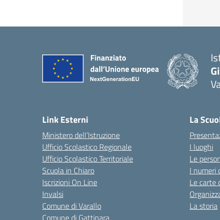
Is
Gi
Va
Link Esterni
La Scuo
Ministero dell’Istruzione
Presenta
Ufficio Scolastico Regionale
I luoghi
Ufficio Scolastico Territoriale
Le perso
Scuola in Chiaro
I numeri 
Iscrizioni On Line
Le carte 
Invalsi
Organizz
Comune di Varallo
La storia
Comune di Gattinara