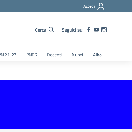
Accedi
Cerca
Seguici su:
PN 21-27
PNRR
Docenti
Alunni
Albo