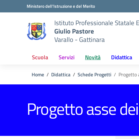
Vai ai contenuti
Vai al menu di navigazione
Vai al footer
Ministero dell'Istruzione e del Merito
Istituto Professionale Statale
Giulio Pastore
Varallo - Gattinara
Scuola
Servizi
Novità
Didattica
Home
Didattica
Schede Progetti
Progetto 
Progetto asse dei