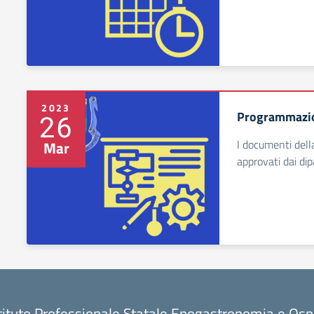
2023
Programmazio
26
I documenti del
Mar
approvati dai dip
tituto Professionale Statale Enogastronomia e Ospi