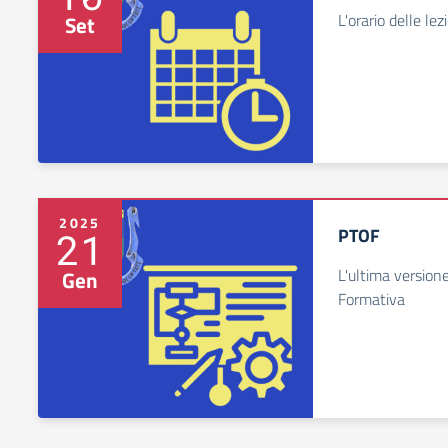
L'orario delle le
Set
2025
PTOF
21
L'ultima versione
Gen
Formativa