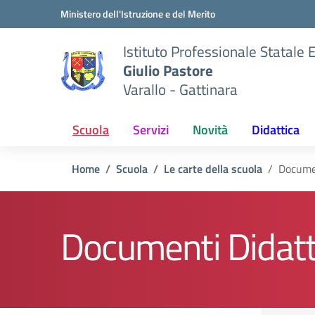
Vai ai contenuti
Vai al menu di navigazione
Vai al footer
Ministero dell'Istruzione e del Merito
Istituto Professionale Statale
Giulio Pastore
Varallo - Gattinara
Scuola
Servizi
Novità
Didattica
Home
Scuola
Le carte della scuola
Docume
Documenti Didatt