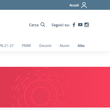
Accedi
Cerca
Seguici su:
PN 21-27
PNRR
Docenti
Alunni
Albo