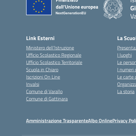
Gi
Va
Link Esterni
La Scuo
Ministero dell’Istruzione
Presenta
Ufficio Scolastico Regionale
I luoghi
Ufficio Scolastico Territoriale
Le perso
Scuola in Chiaro
I numeri 
Iscrizioni On Line
Le carte 
Invalsi
Organizz
Comune di Varallo
La storia
Comune di Gattinara
Amministrazione Trasparente
Albo Online
Privacy Pol