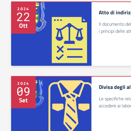
2024
Atto di indiri
22
Il documento del
Ott
i principi delle at
2024
Divisa degli al
09
Le specifiche rel
Set
accedere ai labor