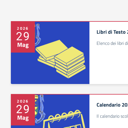
2026
Libri di Test
29
Elenco dei libri d
Mag
2026
Calendario 2
29
Il calendario sc
Mag