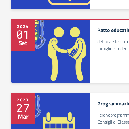
2024
Patto educati
01
definisce le corr
Set
famiglie-student
2023
Programmazio
27
I cronoprogrammi
Mar
Consigli di Classe