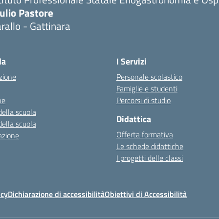
ulio Pastore
rallo - Gattinara
la
I Servizi
zione
Personale scolastico
Famiglie e studenti
ne
Percorsi di studio
della scuola
Didattica
della scuola
Offerta formativa
azione
Le schede didattiche
I progetti delle classi
icy
Dichiarazione di accessibilità
Obiettivi di Accessibilità