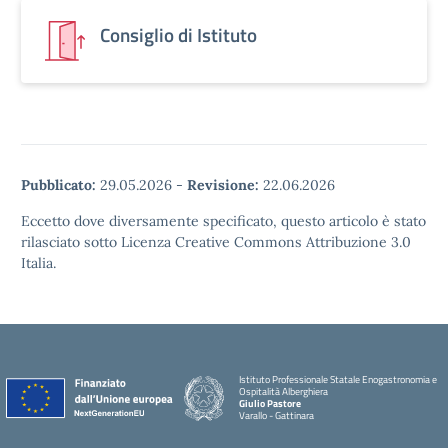
Consiglio di Istituto
Pubblicato:
29.05.2026
-
Revisione:
22.06.2026
Eccetto dove diversamente specificato, questo articolo è stato
rilasciato sotto Licenza Creative Commons Attribuzione 3.0
Italia.
Istituto Professionale Statale Enogastronomia e
Ospitalità Alberghiera
Giulio Pastore
Varallo - Gattinara