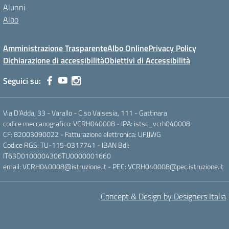
Alunni
Albo
Amministrazione Trasparente
Albo Online
Privacy Policy
Dichiarazione di accessibilità
Obiettivi di Accessibilità
Seguici su:
Via D’Adda, 33 - Varallo - C.so Valsesia, 111 - Gattinara
codice meccanografico: VCRH040008 - IPA: istsc_vcrh040008
CF: 82003090022 - Fatturazione elettronica: UFJJWG
Codice RGS: TU-115-0317741 - IBAN BdI:
IT63D0100004306TU0000001660
email: VCRH040008@istruzione.it - PEC: VCRH040008@pec.istruzione.it
Concept & Design by Designers Italia