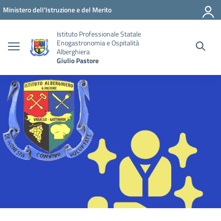
Vai ai contenuti
Vai al menu di navigazione
Vai al footer
Ministero dell'Istruzione e del Merito
Istituto Professionale Statale
Enogastronomia e Ospitalità
Alberghiera
Giulio Pastore