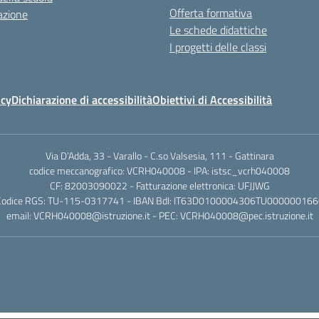
Offerta formativa
azione
Le schede didattiche
I progetti delle classi
icy
Dichiarazione di accessibilità
Obiettivi di Accessibilità
Via D’Adda, 33 - Varallo - C.so Valsesia, 111 - Gattinara
codice meccanografico: VCRH040008 - IPA: istsc_vcrh040008
CF: 82003090022 - Fatturazione elettronica: UFJJWG
Codice RGS: TU-115-0317741 - IBAN BdI: IT63D0100004306TU000000166
email: VCRH040008@istruzione.it - PEC: VCRH040008@pec.istruzione.it