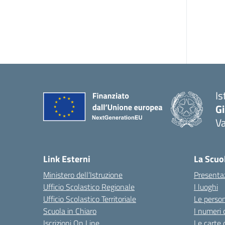
Is
Gi
Va
Link Esterni
La Scuo
Ministero dell’Istruzione
Presenta
Ufficio Scolastico Regionale
I luoghi
Ufficio Scolastico Territoriale
Le perso
Scuola in Chiaro
I numeri 
Iscrizioni On Line
Le carte 