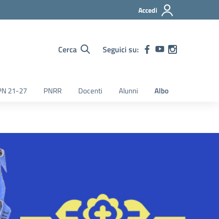
Accedi
Cerca
Seguici su:
PN 21-27
PNRR
Docenti
Alunni
Albo