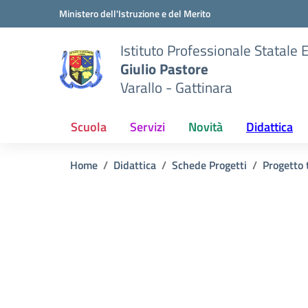
Vai ai contenuti
Vai al menu di navigazione
Vai al footer
Ministero dell'Istruzione e del Merito
Istituto Professionale Statale
Giulio Pastore
Varallo - Gattinara
Scuola
Servizi
Novità
Didattica
Home
Didattica
Schede Progetti
Progetto 