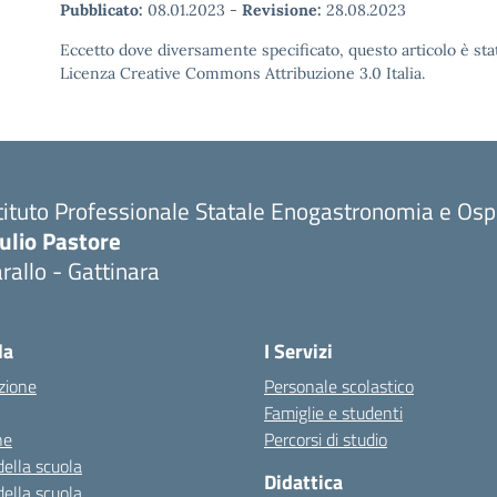
Pubblicato:
08.01.2023
-
Revisione:
28.08.2023
Eccetto dove diversamente specificato, questo articolo è stat
Licenza Creative Commons Attribuzione 3.0 Italia.
tituto Professionale Statale Enogastronomia e Ospi
ulio Pastore
rallo - Gattinara
la
I Servizi
zione
Personale scolastico
Famiglie e studenti
ne
Percorsi di studio
della scuola
Didattica
della scuola