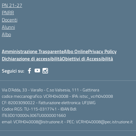
PN 21-27
PNRR
Docenti
Alunni
Albo
Amministrazione Trasparente
Albo Online
Privacy Policy
Dichiarazione di accessibilità
Obiettivi di Accessibilità
Seguici su:
Via D’Adda, 33 - Varallo - C.so Valsesia, 111 - Gattinara
codice meccanografico: VCRH040008 - IPA: istsc_vcrh040008
CF: 82003090022 - Fatturazione elettronica: UFJJWG
Codice RGS: TU-115-0317741 - IBAN BdI:
IT63D0100004306TU0000001660
email: VCRH040008@istruzione.it - PEC: VCRH040008@pec.istruzione.it