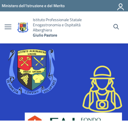
Vai ai contenuti
Vai al menu di navigazione
Vai al footer
Ministero dell'Istruzione e del Merito
Istituto Professionale Statale
Enogastronomia e Ospitalità
Alberghiera
Giulio Pastore