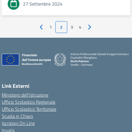
27 Settembre 2024
1
2
3
4
Pagina precedente
Pagina successiva
Istituto Professionale Statale Enogastronomia e
Ospitalità Alberghiera
Giulio Pastore
Varallo - Gattinara
Link Esterni
Ministero dell’Istruzione
Ufficio Scolastico Regionale
Ufficio Scolastico Territoriale
Scuola in Chiaro
Iscrizioni On Line
Invalsi