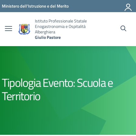
Vai ai contenuti
Vai al menu di navigazione
Vai al footer
Ministero dell'Istruzione e del Merito
Istituto Professionale Statale
Enogastronomia e Ospitalità
Alberghiera
Giulio Pastore
Tipologia Evento:
Scuola e
Territorio