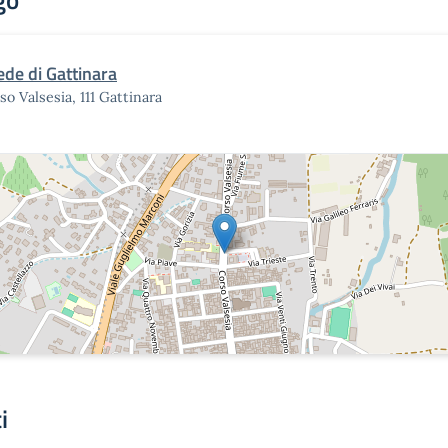
go
ede di Gattinara
so Valsesia, 111 Gattinara
i