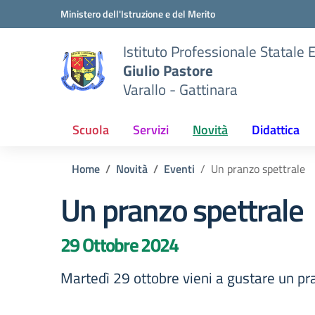
Vai ai contenuti
Vai al menu di navigazione
Vai al footer
Ministero dell'Istruzione e del Merito
Istituto Professionale Statale
Giulio Pastore
Varallo - Gattinara
Scuola
Servizi
Novità
Didattica
Home
Novità
Eventi
Un pranzo spettrale
Un pranzo spettrale
29 Ottobre 2024
Martedì 29 ottobre vieni a gustare un p