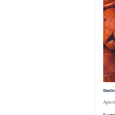
Destin
Apert