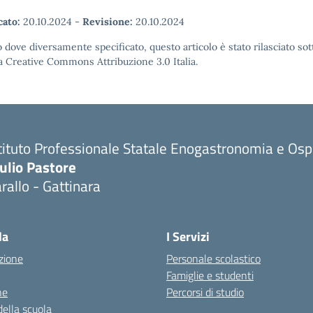
cato:
20.10.2024
-
Revisione:
20.10.2024
 dove diversamente specificato, questo articolo è stato rilasciato sot
a Creative Commons Attribuzione 3.0 Italia.
tituto Professionale Statale Enogastronomia e Ospi
ulio Pastore
rallo - Gattinara
la
I Servizi
zione
Personale scolastico
Famiglie e studenti
ne
Percorsi di studio
della scuola