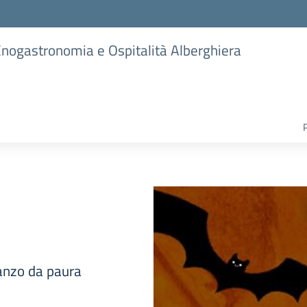
 Enogastronomia e Ospitalità Alberghiera
ranzo da paura