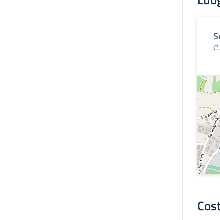
Luo
S
C.
Cost