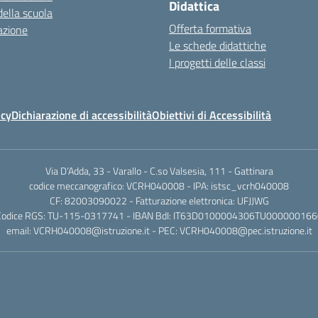
Didattica
della scuola
Offerta formativa
azione
Le schede didattiche
I progetti delle classi
icy
Dichiarazione di accessibilità
Obiettivi di Accessibilità
Via D’Adda, 33 - Varallo - C.so Valsesia, 111 - Gattinara
codice meccanografico: VCRH040008 - IPA: istsc_vcrh040008
CF: 82003090022 - Fatturazione elettronica: UFJJWG
Codice RGS: TU-115-0317741 - IBAN BdI: IT63D0100004306TU000000166
email: VCRH040008@istruzione.it - PEC: VCRH040008@pec.istruzione.it