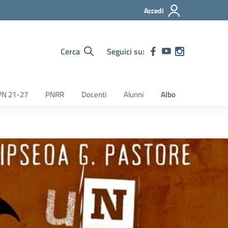
Accedi
Cerca
Seguici su:
PN 21-27
PNRR
Docenti
Alunni
Albo