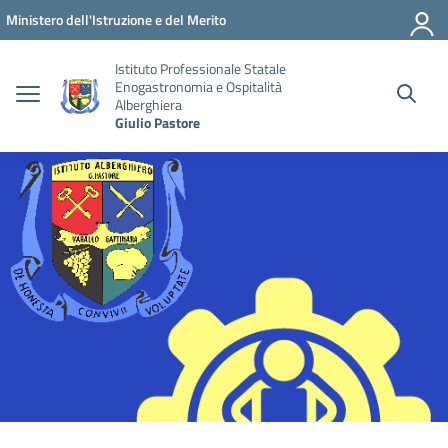
Vai ai contenuti
Vai al menu di navigazione
Vai al footer
Ministero dell'Istruzione e del Merito
Istituto Professionale Statale
Enogastronomia e Ospitalità
Alberghiera
Giulio Pastore