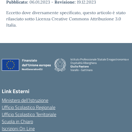
Pubblicato:
06.01.2023
-
Revisione:
19.12.2023
Eccetto dove diversamente specificato, questo articolo è stato
rilasciato sotto Licenza Creative Commons Attribuzione 3.0
Italia.
Istituto Professionale Statale Enogastronomia e
Ospitalità Alberghiera
Giulio Pastore
Varallo - Gattinara
Link Esterni
Ministero dell’Istruzione
Ufficio Scolastico Regionale
Ufficio Scolastico Territoriale
Scuola in Chiaro
Iscrizioni On Line