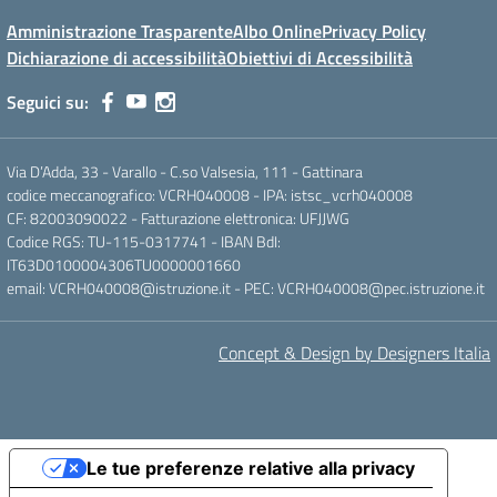
Amministrazione Trasparente
Albo Online
Privacy Policy
Dichiarazione di accessibilità
Obiettivi di Accessibilità
Seguici su:
Via D’Adda, 33 - Varallo - C.so Valsesia, 111 - Gattinara
codice meccanografico: VCRH040008 - IPA: istsc_vcrh040008
CF: 82003090022 - Fatturazione elettronica: UFJJWG
Codice RGS: TU-115-0317741 - IBAN BdI:
IT63D0100004306TU0000001660
email: VCRH040008@istruzione.it - PEC: VCRH040008@pec.istruzione.it
Concept & Design by Designers Italia
Le tue preferenze relative alla privacy