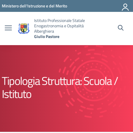
Vai ai contenuti
Vai al menu di navigazione
Vai al footer
Ministero dell'Istruzione e del Merito
Istituto Professionale Statale
Enogastronomia e Ospitalità
Alberghiera
Giulio Pastore
Tipologia Struttura:
Scuola /
Istituto