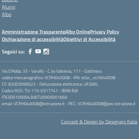
Alunni
Albo
Amministrazione Trasparente
Albo Online
Privacy Policy
Dichiarazione di accessibilità
Obiettivi di Accessibilità
Seguici su:
Via D’Adda, 33 - Varallo - C.so Valsesia, 111 - Gattinara
codice meccanografico: VCRH040008 - IPA: istsc_vcrh040008
CF: 82003090022 - Fatturazione elettronica: UFJJWG
Codice RGS: TU-115-0317741 - IBAN BdI:
IT63D0100004306TU0000001660
email: VCRH040008@istruzione.it - PEC: VCRH040008@pec.istruzione.it
Concept & Design by Designers Italia