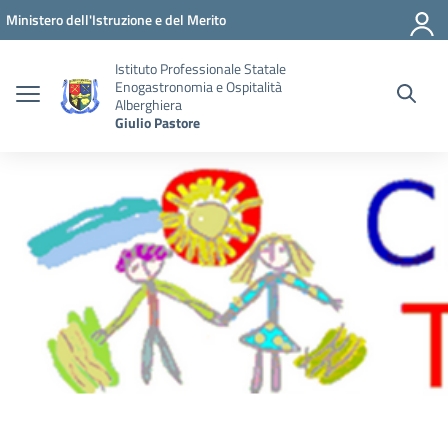
Vai ai contenuti
Vai al menu di navigazione
Vai al footer
Ministero dell'Istruzione e del Merito
Istituto Professionale Statale
Enogastronomia e Ospitalità
Alberghiera
Giulio Pastore