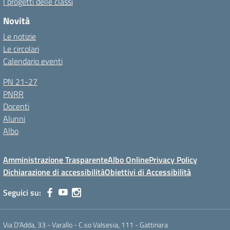
I progetti delle classi
Novità
Le notizie
Le circolari
Calendario eventi
PN 21-27
PNRR
Docenti
Alunni
Albo
Amministrazione Trasparente
Albo Online
Privacy Policy
Dichiarazione di accessibilità
Obiettivi di Accessibilità
Seguici su:
Via D’Adda, 33 - Varallo - C.so Valsesia, 111 - Gattinara