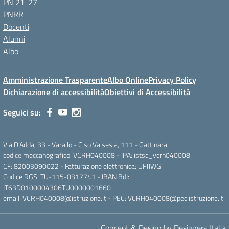
PN 21-27
PNRR
Docenti
Alunni
Albo
Amministrazione Trasparente
Albo Online
Privacy Policy
Dichiarazione di accessibilità
Obiettivi di Accessibilità
Seguici su:
Via D’Adda, 33 - Varallo - C.so Valsesia, 111 - Gattinara
codice meccanografico: VCRH040008 - IPA: istsc_vcrh040008
CF: 82003090022 - Fatturazione elettronica: UFJJWG
Codice RGS: TU-115-0317741 - IBAN BdI:
IT63D0100004306TU0000001660
email: VCRH040008@istruzione.it - PEC: VCRH040008@pec.istruzione.it
Concept & Design by Designers Italia