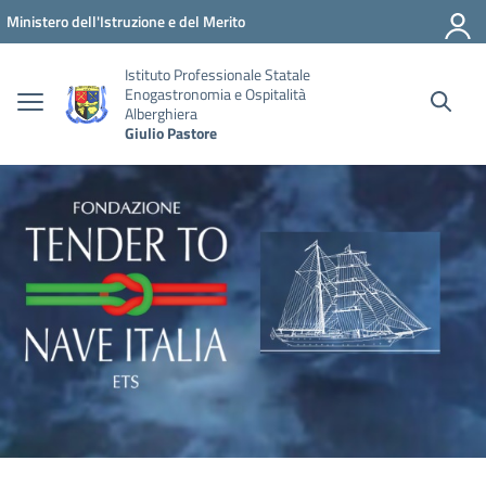
Vai ai contenuti
Vai al menu di navigazione
Vai al footer
Ministero dell'Istruzione e del Merito
Istituto Professionale Statale
Enogastronomia e Ospitalità
Alberghiera
Giulio Pastore