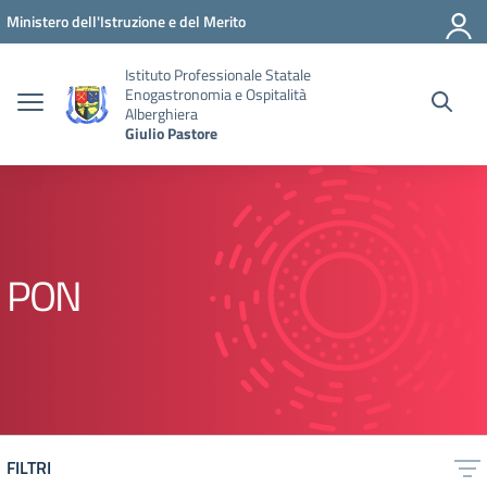
Vai ai contenuti
Vai al menu di navigazione
Vai al footer
Ministero dell'Istruzione e del Merito
Istituto Professionale Statale
Enogastronomia e Ospitalità
Alberghiera
Giulio Pastore
PON
FILTRI