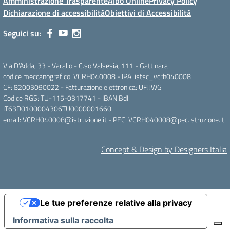
Amministrazione Trasparente
Albo Online
Privacy Policy
Dichiarazione di accessibilità
Obiettivi di Accessibilità
Seguici su:
Via D’Adda, 33 - Varallo - C.so Valsesia, 111 - Gattinara
codice meccanografico: VCRH040008 - IPA: istsc_vcrh040008
CF: 82003090022 - Fatturazione elettronica: UFJJWG
Codice RGS: TU-115-0317741 - IBAN BdI:
IT63D0100004306TU0000001660
email: VCRH040008@istruzione.it - PEC: VCRH040008@pec.istruzione.it
Concept & Design by Designers Italia
Le tue preferenze relative alla privacy
Informativa sulla raccolta