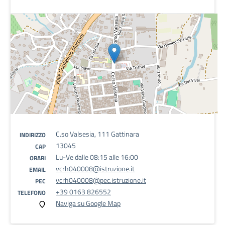
C.so Valsesia, 111 Gattinara
INDIRIZZO
13045
CAP
Lu-Ve dalle 08:15 alle 16:00
ORARI
vcrh040008@istruzione.it
EMAIL
vcrh040008@pec.istruzione.it
PEC
+39 0163 826552
TELEFONO
Naviga su Google Map