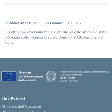
Pubblicato:
13.01.2023
-
Revisione:
13.01.2023
Eccetto dove diversamente specificato, questo articolo è stato
rilasciato sotto Licenza Creative Commons Attribuzione 3.0
Italia.
Istituto Professionale Statale Enogastronomia e
Ospitalità Alberghiera
Giulio Pastore
Varallo - Gattinara
Link Esterni
Ministero dell’Istruzione