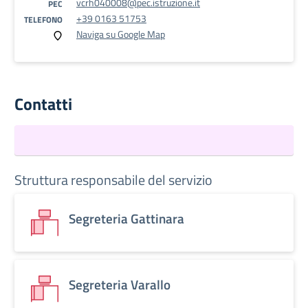
vcrh040008@pec.istruzione.it
PEC
+39 0163 51753
TELEFONO
Naviga su Google Map
Contatti
Struttura responsabile del servizio
Segreteria Gattinara
Segreteria Varallo