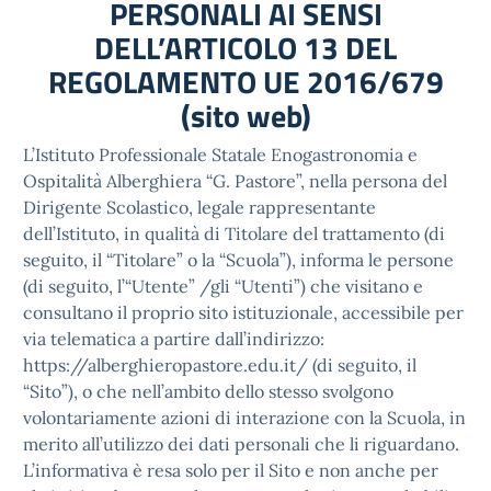
PERSONALI AI SENSI
DELL’ARTICOLO 13 DEL
REGOLAMENTO UE 2016/679
(sito web)
L’Istituto Professionale Statale Enogastronomia e
Ospitalità Alberghiera “G. Pastore”, nella persona del
Dirigente Scolastico, legale rappresentante
dell’Istituto, in qualità di Titolare del trattamento (di
seguito, il “Titolare” o la “Scuola”), informa le persone
(di seguito, l’“Utente” /gli “Utenti”) che visitano e
consultano il proprio sito istituzionale, accessibile per
via telematica a partire dall’indirizzo:
https://alberghieropastore.edu.it/ (di seguito, il
“Sito”), o che nell’ambito dello stesso svolgono
volontariamente azioni di interazione con la Scuola, in
merito all’utilizzo dei dati personali che li riguardano.
L’informativa è resa solo per il Sito e non anche per