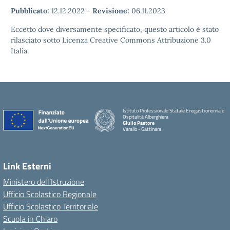
Pubblicato:
12.12.2022
-
Revisione:
06.11.2023
Eccetto dove diversamente specificato, questo articolo è stato
rilasciato sotto Licenza Creative Commons Attribuzione 3.0
Italia.
Istituto Professionale Statale Enogastronomia e
Ospitalità Alberghiera
Giulio Pastore
Varallo - Gattinara
Link Esterni
Ministero dell’Istruzione
Ufficio Scolastico Regionale
Ufficio Scolastico Territoriale
Scuola in Chiaro