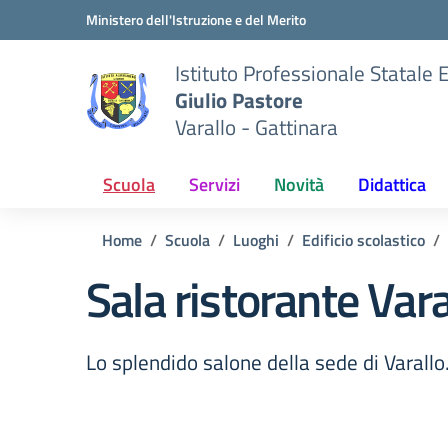
Vai ai contenuti
Vai al menu di navigazione
Vai al footer
Ministero dell'Istruzione e del Merito
Istituto Professionale Statale
Giulio Pastore
Varallo - Gattinara
Scuola
Servizi
Novità
Didattica
Home
Scuola
Luoghi
Edificio scolastico
Sala ristorante Vara
Lo splendido salone della sede di Varallo