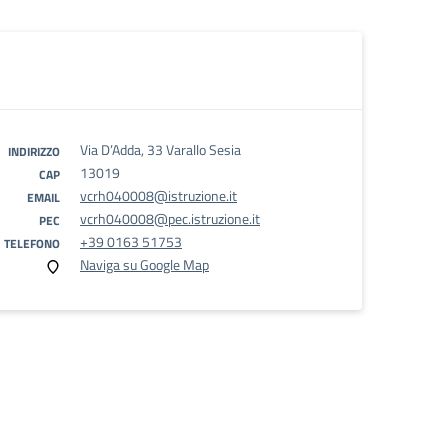
Via D’Adda, 33 Varallo Sesia
INDIRIZZO
13019
CAP
vcrh040008@istruzione.it
EMAIL
vcrh040008@pec.istruzione.it
PEC
+39 0163 51753
TELEFONO
Naviga su Google Map