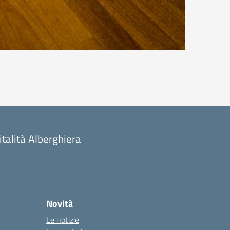
talità Alberghiera
Novità
Le notizie