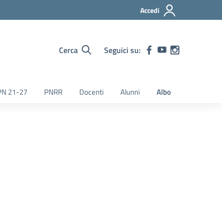
Accedi
Cerca
Seguici su:
PN 21-27
PNRR
Docenti
Alunni
Albo