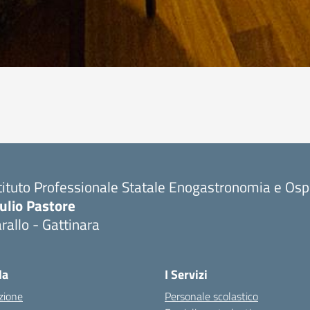
tituto Professionale Statale Enogastronomia e Ospi
ulio Pastore
rallo - Gattinara
la
I Servizi
zione
Personale scolastico