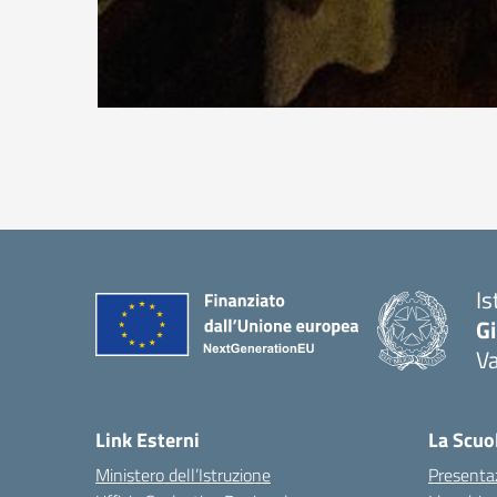
Is
Gi
Va
Link Esterni
La Scuo
Ministero dell’Istruzione
Presenta