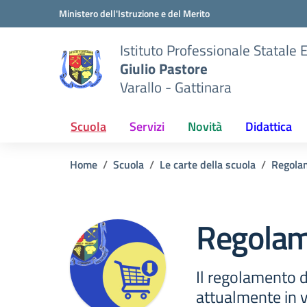
Vai ai contenuti
Vai al menu di navigazione
Vai al footer
Ministero dell'Istruzione e del Merito
Istituto Professionale Statale
Giulio Pastore
Varallo - Gattinara
Scuola
Servizi
Novità
Didattica
Home
Scuola
Le carte della scuola
Regola
Regolam
Il regolamento de
attualmente in v