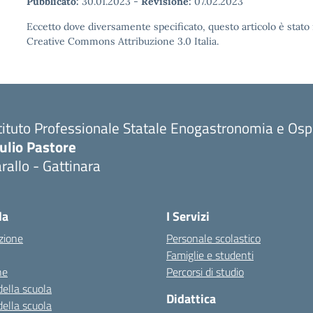
Pubblicato:
30.01.2023
-
Revisione:
07.02.2023
Eccetto dove diversamente specificato, questo articolo è stato 
Creative Commons Attribuzione 3.0 Italia.
tituto Professionale Statale Enogastronomia e Ospi
ulio Pastore
rallo - Gattinara
la
I Servizi
zione
Personale scolastico
Famiglie e studenti
ne
Percorsi di studio
della scuola
Didattica
della scuola