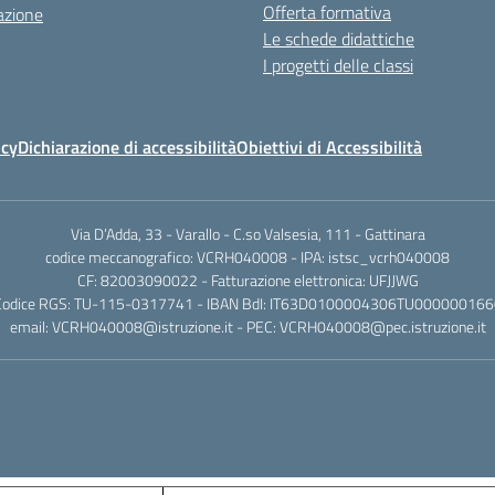
Offerta formativa
azione
Le schede didattiche
I progetti delle classi
icy
Dichiarazione di accessibilità
Obiettivi di Accessibilità
Via D’Adda, 33 - Varallo - C.so Valsesia, 111 - Gattinara
codice meccanografico: VCRH040008 - IPA: istsc_vcrh040008
CF: 82003090022 - Fatturazione elettronica: UFJJWG
Codice RGS: TU-115-0317741 - IBAN BdI: IT63D0100004306TU000000166
email: VCRH040008@istruzione.it - PEC: VCRH040008@pec.istruzione.it