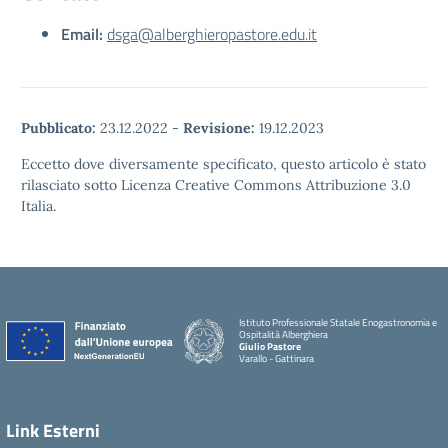
Email:
dsga@alberghieropastore.edu.it
Pubblicato:
23.12.2022
-
Revisione:
19.12.2023
Eccetto dove diversamente specificato, questo articolo è stato
rilasciato sotto Licenza Creative Commons Attribuzione 3.0
Italia.
Istituto Professionale Statale Enogastronomia e
Ospitalità Alberghiera
Giulio Pastore
Varallo - Gattinara
Link Esterni