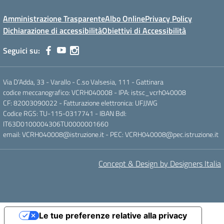
Amministrazione Trasparente
Albo Online
Privacy Policy
Dichiarazione di accessibilità
Obiettivi di Accessibilità
Seguici su:
Via D’Adda, 33 - Varallo - C.so Valsesia, 111 - Gattinara
codice meccanografico: VCRH040008 - IPA: istsc_vcrh040008
CF: 82003090022 - Fatturazione elettronica: UFJJWG
Codice RGS: TU-115-0317741 - IBAN BdI:
IT63D0100004306TU0000001660
email: VCRH040008@istruzione.it - PEC: VCRH040008@pec.istruzione.it
Concept & Design by Designers Italia
Le tue preferenze relative alla privacy