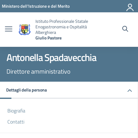
Vai ai contenuti
Vai al menu di navigazione
Vai al footer
Ministero dell'Istruzione e del Merito
Istituto Professionale Statale
Enogastronomia e Ospitalità
Alberghiera
Giulio Pastore
Antonella Spadavecchia
Direttore amministrativo
Dettagli della persona
Biografia
Contatti