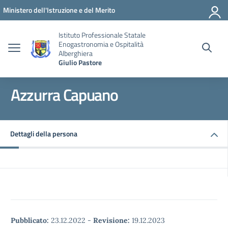
Vai ai contenuti
Vai al menu di navigazione
Vai al footer
Ministero dell'Istruzione e del Merito
Istituto Professionale Statale
Enogastronomia e Ospitalità
Alberghiera
Giulio Pastore
Azzurra Capuano
Dettagli della persona
Pubblicato:
23.12.2022
-
Revisione:
19.12.2023