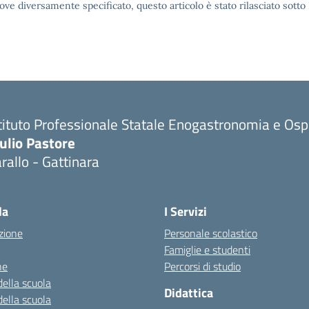
ove diversamente specificato, questo articolo è stato rilasciato sott
tituto Professionale Statale Enogastronomia e Ospi
ulio Pastore
rallo - Gattinara
la
I Servizi
zione
Personale scolastico
Famiglie e studenti
ne
Percorsi di studio
della scuola
Didattica
della scuola