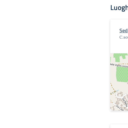
Luogh
Sed
C.so