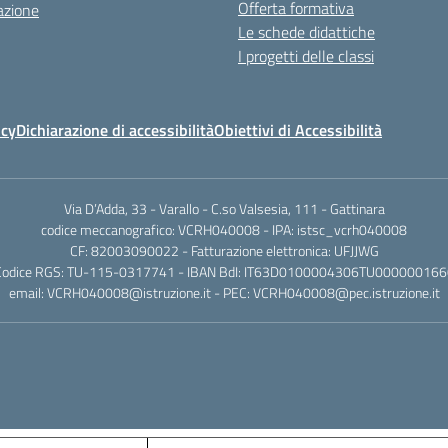
Offerta formativa
azione
Le schede didattiche
I progetti delle classi
icy
Dichiarazione di accessibilità
Obiettivi di Accessibilità
Via D’Adda, 33 - Varallo - C.so Valsesia, 111 - Gattinara
codice meccanografico: VCRH040008 - IPA: istsc_vcrh040008
CF: 82003090022 - Fatturazione elettronica: UFJJWG
Codice RGS: TU-115-0317741 - IBAN BdI: IT63D0100004306TU000000166
email: VCRH040008@istruzione.it - PEC: VCRH040008@pec.istruzione.it