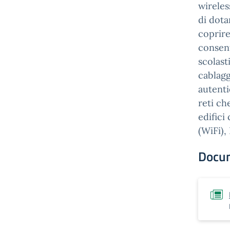
wireless
di dota
coprire
consent
scolast
cablagg
autenti
reti ch
edifici
(WiFi)
Docu