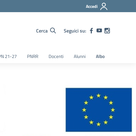
Accedi
Cerca
Seguici su:
PN 21-27
PNRR
Docenti
Alunni
Albo