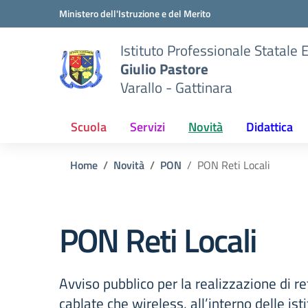
Vai ai contenuti
Vai al menu di navigazione
Vai al footer
Ministero dell'Istruzione e del Merito
Istituto Professionale Statale
Giulio Pastore
Varallo - Gattinara
Scuola
Servizi
Novità
Didattica
Home
Novità
PON
PON Reti Locali
PON Reti Locali
Avviso pubblico per la realizzazione di reti
cablate che wireless, all’interno delle ist