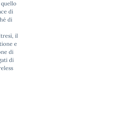
è quello
ace di
ché di
resì, il
stione e
one di
ati di
reless