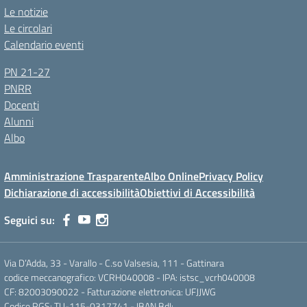
Le notizie
Le circolari
Calendario eventi
PN 21-27
PNRR
Docenti
Alunni
Albo
Amministrazione Trasparente
Albo Online
Privacy Policy
Dichiarazione di accessibilità
Obiettivi di Accessibilità
Seguici su:
Via D’Adda, 33 - Varallo - C.so Valsesia, 111 - Gattinara
codice meccanografico: VCRH040008 - IPA: istsc_vcrh040008
CF: 82003090022 - Fatturazione elettronica: UFJJWG
Codice RGS: TU-115-0317741 - IBAN BdI: