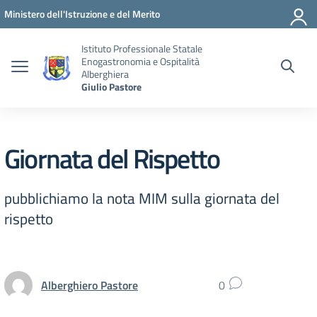
Vai ai contenuti
Vai al menu di navigazione
Vai al footer
Ministero dell'Istruzione e del Merito
Istituto Professionale Statale
Enogastronomia e Ospitalità
Alberghiera
Giulio Pastore
Giornata del Rispetto
pubblichiamo la nota MIM sulla giornata del
rispetto
Alberghiero Pastore
0