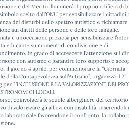
truzione e del Merito illuminerà il proprio edificio di b
simbolo scelto dall’ONU per sensibilizzare i cittadini a
nza dei disturbi dello spettro autistico e richiamare
zione sui diritti delle persone e delle loro famiglie.
nata è un’occasione preziosa per sensibilizzare l’inter
tà educante su momenti di condivisione e di
ndimento, in grado di accrescere l’attenzione sui diri
ersone con autismo e garantire loro supporto e accog
uto, il giorno 4 aprile, per commemorare la “Giornata
e della Consapevolezza sull’Autismo”, organizza il 2°
g per L’INCLUSIONE E LA VALORIZZAZIONE DEI PR
STRONOMICI LOCALI.
orso, coinvolgerà le scuole alberghiere del territori
ivo di valorizzare gli allievi con disabilità, inserendoli
o laboratoriale favorendone il confronto, la collabor
usione.