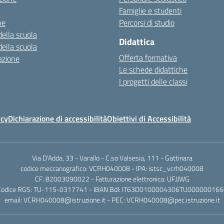
Famiglie e studenti
ne
Percorsi di studio
della scuola
Didattica
della scuola
Offerta formativa
azione
Le schede didattiche
I progetti delle classi
icy
Dichiarazione di accessibilità
Obiettivi di Accessibilità
Via D’Adda, 33 - Varallo - C.so Valsesia, 111 - Gattinara
codice meccanografico: VCRH040008 - IPA: istsc_vcrh040008
CF: 82003090022 - Fatturazione elettronica: UFJJWG
Codice RGS: TU-115-0317741 - IBAN BdI: IT63D0100004306TU000000166
email: VCRH040008@istruzione.it - PEC: VCRH040008@pec.istruzione.it