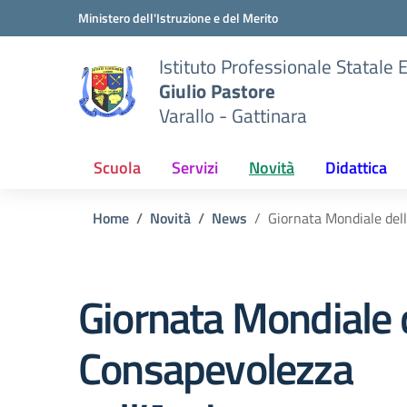
Vai ai contenuti
Vai al menu di navigazione
Vai al footer
Ministero dell'Istruzione e del Merito
Istituto Professionale Statale
Giulio Pastore
Varallo - Gattinara
Scuola
Servizi
Novità
Didattica
Home
Novità
News
Giornata Mondiale del
Giornata Mondiale 
Consapevolezza