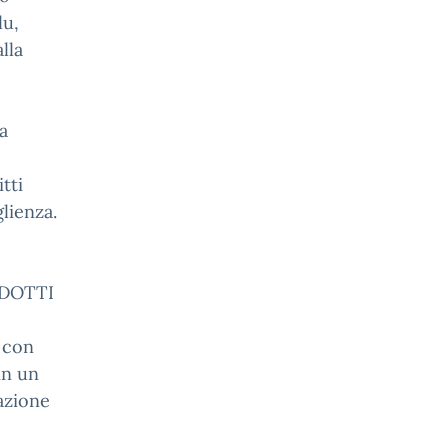
lu,
lla
a
tti
lienza.
ODOTTI
o con
 in un
azione