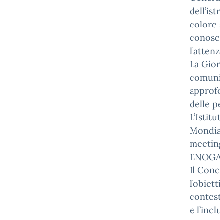
dell’is
colore 
conosce
l’atten
La Gior
comuni
approfo
delle p
L’Istit
Mondial
meetin
ENOGA
Il Conc
l’obiett
contest
e l’incl