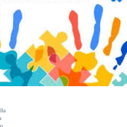
lla
a
ro