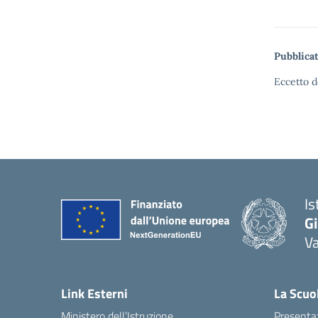
Pubblicat
Eccetto d
Is
Gi
Va
Link Esterni
La Scuo
Ministero dell’Istruzione
Presenta