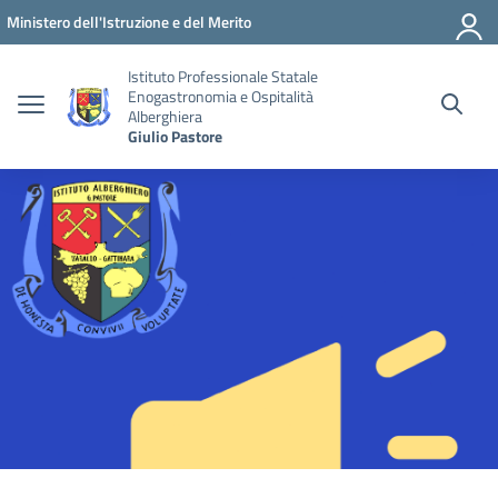
Vai ai contenuti
Vai al menu di navigazione
Vai al footer
Ministero dell'Istruzione e del Merito
Istituto Professionale Statale
Enogastronomia e Ospitalità
Alberghiera
Giulio Pastore