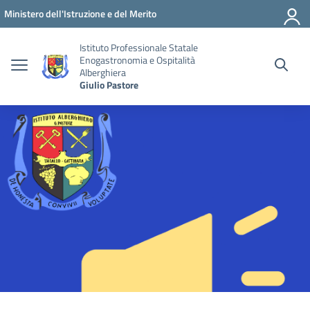
Vai ai contenuti
Vai al menu di navigazione
Vai al footer
Ministero dell'Istruzione e del Merito
Istituto Professionale Statale
Enogastronomia e Ospitalità
Alberghiera
Giulio Pastore