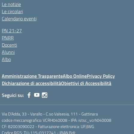
Le notizie
Le circolari
Calendario eventi
PN 21-27
PNRR
Docenti
Alunni
Albo
Amministrazione Trasparente
Albo Online
Privacy Policy
Dichiarazione di accessibilità
Obiettivi di Accessibilità
Seguici su:
Via D’Adda, 33 - Varallo - C.so Valsesia, 111 - Gattinara
codice meccanografico: VCRH040008 - IPA: istsc_vcrh040008
CF: 82003090022 - Fatturazione elettronica: UFJJWG
Codice RGS: TU-115-0317741 - IBAN BdI: